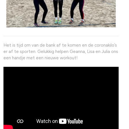
Het is tijd om van de bank af te komen en de coronakilo’s
er af te sporten. Gelukkig helpen Geanna, Lisa en Julia ons
een handje met een nieuwe workout!