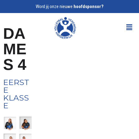
Word jij onze nieuwe
hoofdsponsor?
DA
ME
S 4
EERST
E
KLASS
E