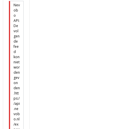
Nev
ob
o
API:
De
vol
gen
de
fee
d
kon
niet
wor
den
gev
on
den
.htt
ps:/
/api
.ne
vob
o.nl
/ex