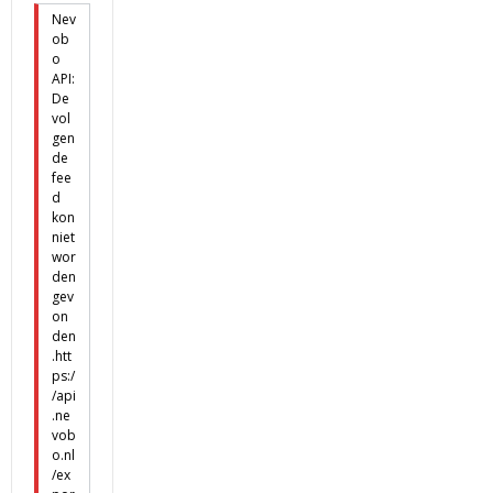
Nev
ob
o
API:
De
vol
gen
de
fee
d
kon
niet
wor
den
gev
on
den
.htt
ps:/
/api
.ne
vob
o.nl
/ex