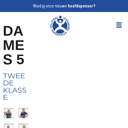
Word jij onze nieuwe
hoofdsponsor?
DA
ME
S 5
TWEE
DE
KLASS
E