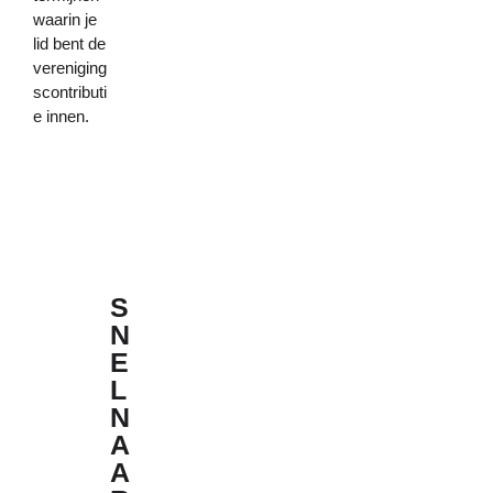
waarin je
lid bent de
vereniging
scontributi
e innen.
S
N
E
L
N
A
A