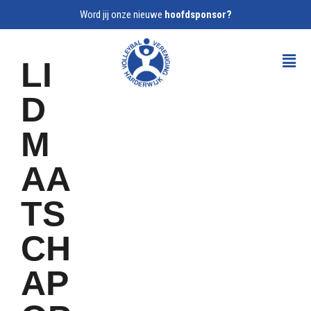
Word jij onze nieuwe
hoofdsponsor?
LI
D
M
AA
TS
CH
AP