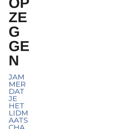
OP
ZE
G
GE
N
JAM
MER
DAT
JE
HET
LIDM
AATS
CHA