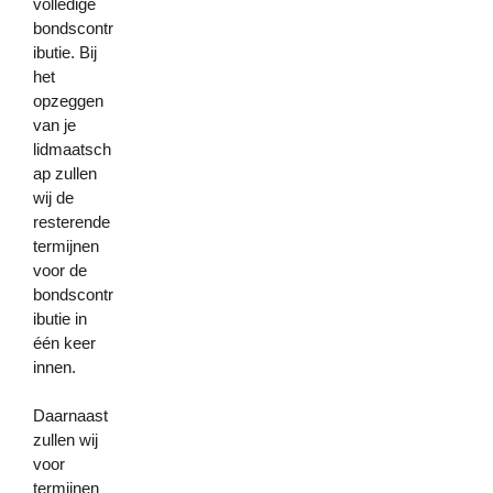
volledige
bondscontr
ibutie. Bij
het
opzeggen
van je
lidmaatsch
ap zullen
wij de
resterende
termijnen
voor de
bondscontr
ibutie in
één keer
innen.
Daarnaast
zullen wij
voor
termijnen