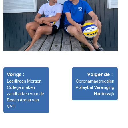
Volgende
Vorige
Leerlingen Morgen
Coronamaatregelen
College maken
Volleybal Vereniging
zandharken voor de
Harderwijk
Beach Arena van
VVH