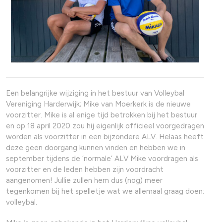
Een belangrijke wijziging in het bestuur van Volleybal
Vereniging Harderwijk; Mike van Moerkerk is de nieuwe
voorzitter. Mike is al enige tijd betrokken bij het bestuur
en op 18 april 2020 zou hij eigenlijk officieel voorgedragen
worden als voorzitter in een bijzondere ALV. Helaas heeft
deze geen doorgang kunnen vinden en hebben we in
september tijdens de ‘normale’ ALV Mike voordragen als
voorzitter en de leden hebben zijn voordracht
aangenomen! Jullie zullen hem dus (nog) meer
tegenkomen bij het spelletje wat we allemaal graag doen;
volleybal.