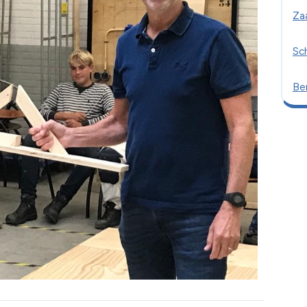
Za
Sc
Ber