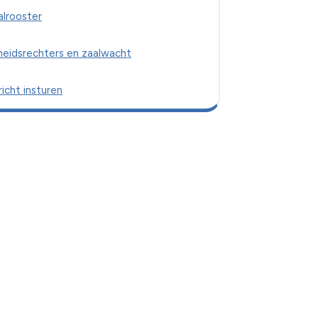
alrooster
heidsrechters en zaalwacht
icht insturen