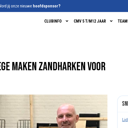
ord jij onze nieuwe
hoofdsponsor?
CLUBINFO
CMV 5 T/M12 JAAR
TEAM
ege maken zandharken voor
Sn
Li