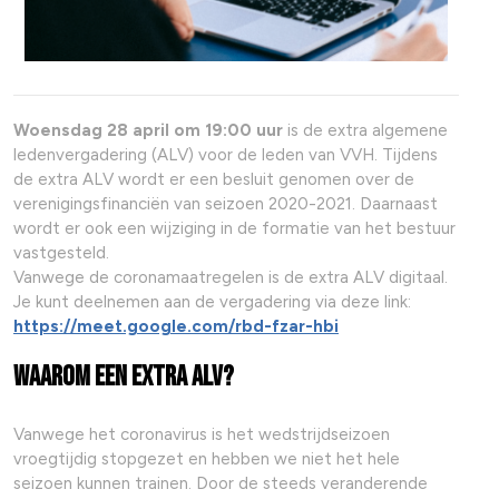
Woensdag 28 april om 19:00 uur
is de extra algemene
ledenvergadering (ALV) voor de leden van VVH. Tijdens
de extra ALV wordt er een besluit genomen over de
verenigingsfinanciën van seizoen 2020-2021. Daarnaast
wordt er ook een wijziging in de formatie van het bestuur
vastgesteld.
Vanwege de coronamaatregelen is de extra ALV digitaal.
Je kunt deelnemen aan de vergadering via deze link:
https://meet.google.com/rbd-fzar-hbi
Waarom een extra ALV?
Vanwege het coronavirus is het wedstrijdseizoen
vroegtijdig stopgezet en hebben we niet het hele
seizoen kunnen trainen. Door de steeds veranderende