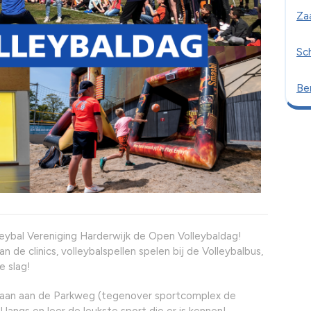
Za
Sc
Ber
lleybal Vereniging Harderwijk de Open Volleybaldag!
 de clinics, volleybalspellen spelen bij de Volleybalbus,
e slag!
baan aan de Parkweg (tegenover sportcomplex de