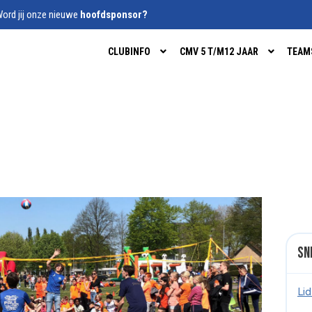
ord jij onze nieuwe
hoofdsponsor?
CLUBINFO
CMV 5 T/M12 JAAR
TEAM
Sn
Li