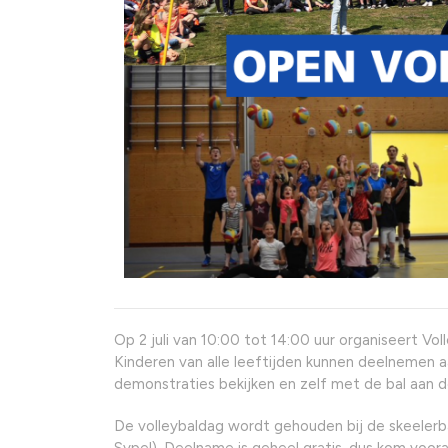
Op 2 juli van 10:00 tot 14:00 uur organiseert Vo
Kinderen van alle leeftijden kunnen deelnemen aan
demonstraties bekijken en zelf met de bal aan d
De volleybaldag wordt gehouden bij de skeeler