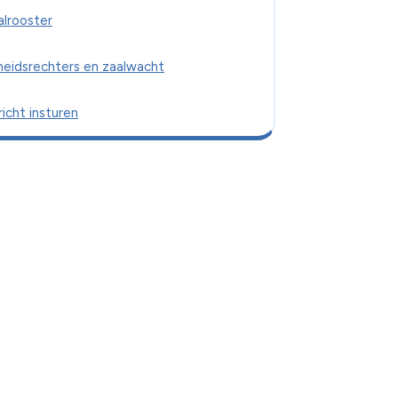
alrooster
heidsrechters en zaalwacht
icht insturen