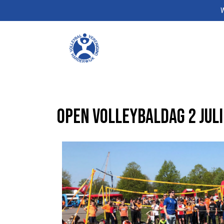
W
Open volleybaldag 2 juli