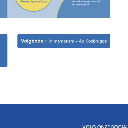
Volgende
In memoriam – Ap Koebrugge
VOLG ONZE SOCIA