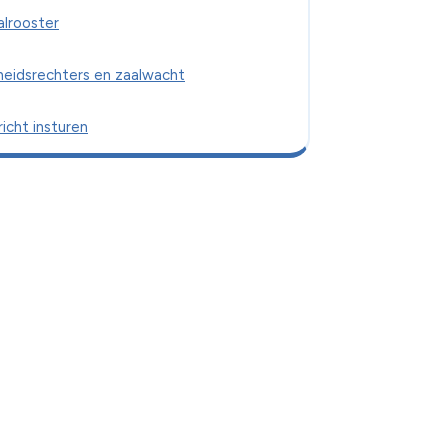
alrooster
heidsrechters en zaalwacht
icht insturen