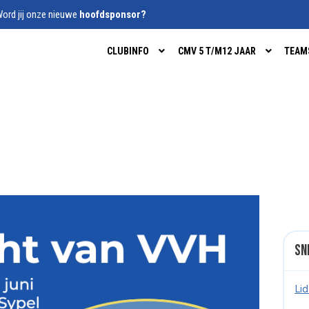
ord jij onze nieuwe
hoofdsponsor?
CLUBINFO
CMV 5 T/M12 JAAR
TEAM
Sn
Li