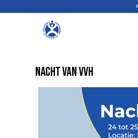
W
Nacht van VVH