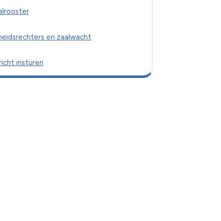
alrooster
heidsrechters en zaalwacht
icht insturen