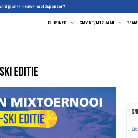
ord jij onze nieuwe
hoofdsponsor?
CLUBINFO
CMV 5 T/M12 JAAR
TEAM
ski editie
Sn
Li