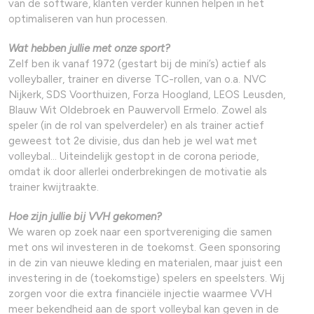
van de software, klanten verder kunnen helpen in het
optimaliseren van hun processen.
Wat hebben jullie met onze sport?
Zelf ben ik vanaf 1972 (gestart bij de mini’s) actief als
volleyballer, trainer en diverse TC-rollen, van o.a. NVC
Nijkerk, SDS Voorthuizen, Forza Hoogland, LEOS Leusden,
Blauw Wit Oldebroek en Pauwervoll Ermelo. Zowel als
speler (in de rol van spelverdeler) en als trainer actief
geweest tot 2e divisie, dus dan heb je wel wat met
volleybal… Uiteindelijk gestopt in de corona periode,
omdat ik door allerlei onderbrekingen de motivatie als
trainer kwijtraakte.
Hoe zijn jullie bij VVH gekomen?
We waren op zoek naar een sportvereniging die samen
met ons wil investeren in de toekomst. Geen sponsoring
in de zin van nieuwe kleding en materialen, maar juist een
investering in de (toekomstige) spelers en speelsters. Wij
zorgen voor die extra financiële injectie waarmee VVH
meer bekendheid aan de sport volleybal kan geven in de