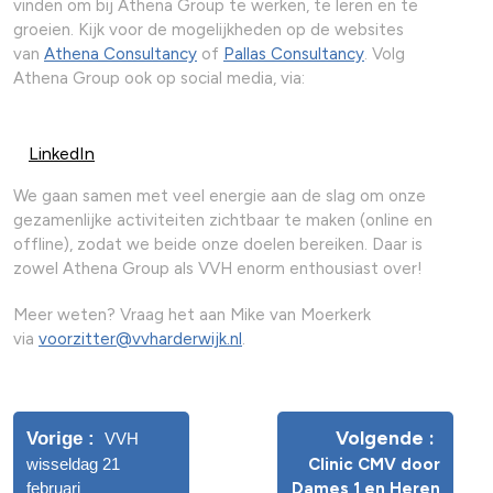
vinden om bij Athena Group te werken, te leren en te
groeien. Kijk voor de mogelijkheden op de websites
van
Athena Consultancy
of
Pallas Consultancy
. Volg
Athena Group ook op social media, via:
LinkedIn
We gaan samen met veel energie aan de slag om onze
gezamenlijke activiteiten zichtbaar te maken (online en
offline), zodat we beide onze doelen bereiken. Daar is
zowel Athena Group als VVH enorm enthousiast over!
Meer weten? Vraag het aan Mike van Moerkerk
via
voorzitter@vvharderwijk.nl
.
Volgende
Vorige
VVH
wisseldag 21
Clinic CMV door
februari
Dames 1 en Heren