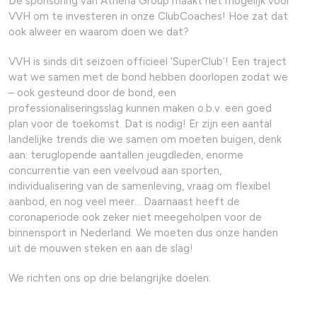
De sponsoring van Athena Group maakt het mogelijk voor
VVH om te investeren in onze ClubCoaches! Hoe zat dat
ook alweer en waarom doen we dat?
VVH is sinds dit seizoen officieel ‘SuperClub’! Een traject
wat we samen met de bond hebben doorlopen zodat we
– ook gesteund door de bond, een
professionaliseringsslag kunnen maken o.b.v. een goed
plan voor de toekomst. Dat is nodig! Er zijn een aantal
landelijke trends die we samen om moeten buigen, denk
aan: teruglopende aantallen jeugdleden, enorme
concurrentie van een veelvoud aan sporten,
individualisering van de samenleving, vraag om flexibel
aanbod, en nog veel meer… Daarnaast heeft de
coronaperiode ook zeker niet meegeholpen voor de
binnensport in Nederland. We moeten dus onze handen
uit de mouwen steken en aan de slag!
We richten ons op drie belangrijke doelen: