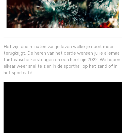
Het zijn drie minuten van je leven welke je nooit meer
terugkrijgt. De heren van het derde wensen jullie allemaal
fantastische kerstdagen en een heel fijn 2022. We hopen
elkaar weer snel te zien in de sporthal, op het zand of in
het sportcafé.