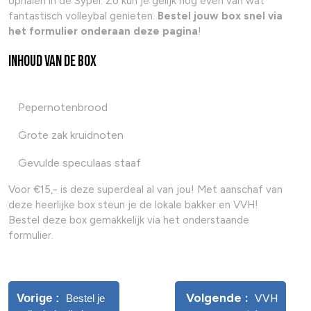
ophalen in de Sypel. Zo kun je gelijk nog even van wat
fantastisch volleybal genieten.
Bestel jouw box snel via
het formulier onderaan deze pagina
!
Inhoud van de box
Pepernotenbrood
Grote zak kruidnoten
Gevulde speculaas staaf
Voor €15,- is deze superdeal al van jou! Met aanschaf van
deze heerlijke box steun je de lokale bakker en VVH!
Bestel deze box gemakkelijk via het onderstaande
formulier.
Volgende
Vorige
Bestel je
VVH