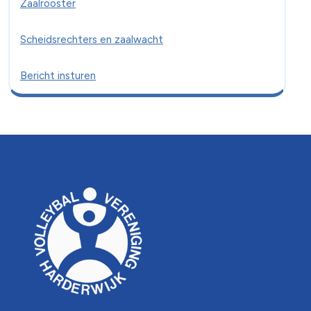
Zaalrooster
Scheidsrechters en zaalwacht
Bericht insturen