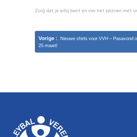
Zorg dat je erbij bent en vier het seizoen met 
Vorige
Nieuwe shirts voor VVH – Pasavond 
25 maart!