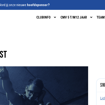
ord jij onze nieuwe
hoofdsponsor?
CLUBINFO
CMV 5 T/M12 JAAR
TEAM
est
Sn
Li