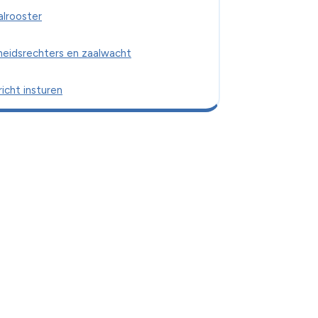
alrooster
heidsrechters en zaalwacht
icht insturen