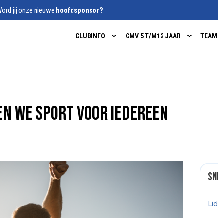
ord jij onze nieuwe
hoofdsponsor?
CLUBINFO
CMV 5 T/M12 JAAR
TEAM
n we sport voor iedereen
Sn
Li