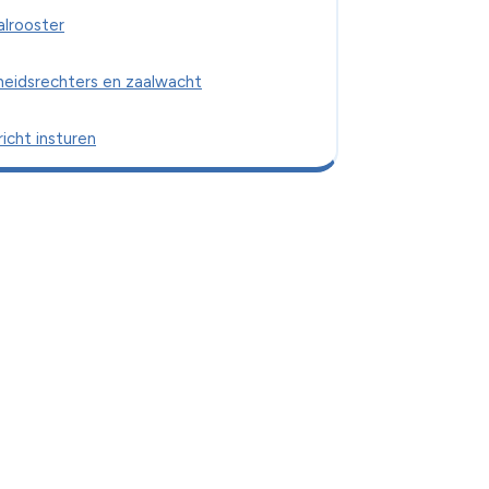
alrooster
heidsrechters en zaalwacht
icht insturen