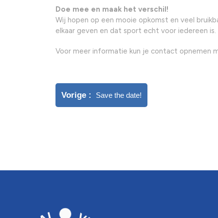
Doe mee en maak het verschil!
Wij hopen op een mooie opkomst en veel bruikb
elkaar geven en dat sport echt voor iedereen is.
Voor meer informatie kun je contact opnemen m
Vorige
Save the date!