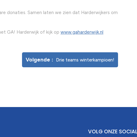
are donaties. Samen laten we zien dat Harderwijkers om
et GA! Harderwijk of kijk op
www.gaharderwijk.nl
Volgende
Drie teams winterkampioen!
VOLG ONZE SOCIA