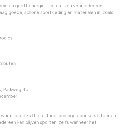
id en geeft energie – en dat zou voor iedereen
aag goede, schone sportkleding en materialen in, zoals:
hoodies
tributen
k, Parkweg 4c
december
en warm kopje koffie of thee, omringd door kerstsfeer en
dereen kan blijven sporten, zelfs wanneer het