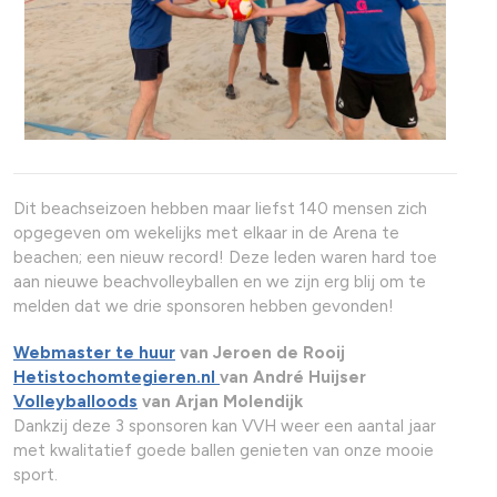
Dit beachseizoen hebben maar liefst 140 mensen zich
opgegeven om wekelijks met elkaar in de Arena te
beachen; een nieuw record! Deze leden waren hard toe
aan nieuwe beachvolleyballen en we zijn erg blij om te
melden dat we drie sponsoren hebben gevonden!
Webmaster te huur
van Jeroen de Rooij
Hetistochomtegieren.nl
van André Huijser
Volleyballoods
van Arjan Molendijk
Dankzij deze 3 sponsoren kan VVH weer een aantal jaar
met kwalitatief goede ballen genieten van onze mooie
sport.