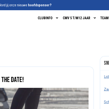
ord jij onze nieuwe
hoofdsponsor?
CLUBINFO
CMV 5 T/M12 JAAR
TEAM
Sn
Li
 the date!
Za
Sc