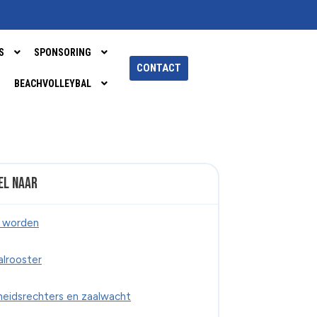
S
SPONSORING
CONTACT
BEACHVOLLEYBAL
el naar
d worden
alrooster
heidsrechters en zaalwacht