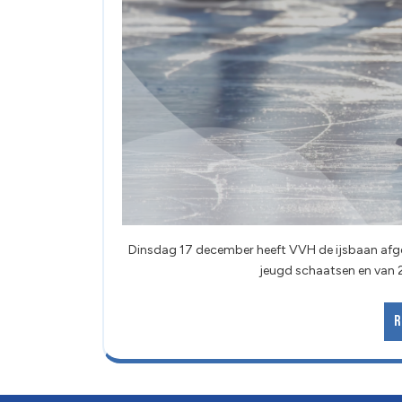
Dinsdag 17 december heeft VVH de ijsbaan afgehuurd, yes! Van 19.00 tot 20.00 uur mag de CMV en C-
jeugd schaatsen en van 20
R